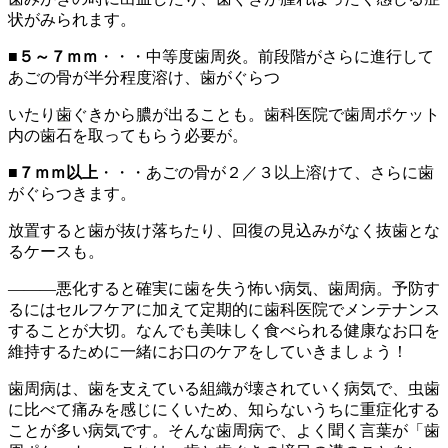
状がみられます。
■
５～７ｍｍ
・・・中等度歯周炎。前段階がさらに進行して
あごの骨が半分程度溶け、歯がぐらつ
いたり歯ぐきから膿が出ることも。歯科医院で歯周ポケット
内の歯石を取ってもらう必要が。
■
７ｍｍ以上
・・・あごの骨が２／３以上溶けて、さらに歯
がぐらつきます。
放置すると歯が抜け落ちたり、回復の見込みがなく抜歯とな
るケースも。
―――悪化すると確実に歯を失う怖い病気、歯周病。予防す
るにはセルフケアに加えて定期的に歯科医院でメンテナンス
することが大切。なんでも美味しく食べられる健康なお口を
維持するために一緒にお口のケアをしていきましょう！
歯周病は、歯を支えている組織が壊されていく病気で、虫歯
に比べて痛みを感じにくいため、知らないうちに重症化する
ことが多い病気です。そんな歯周病で、よく聞く言葉が「歯