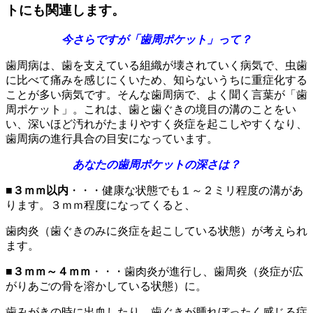
トにも関連します。
今さらですが「歯周ポケット」って？
歯周病は、歯を支えている組織が壊されていく病気で、虫歯
に比べて痛みを感じにくいため、知らないうちに重症化する
ことが多い病気です。そんな歯周病で、よく聞く言葉が「歯
周ポケット」。これは、歯と歯ぐきの境目の溝のことをい
い、深いほど汚れがたまりやすく炎症を起こしやすくなり、
歯周病の進行具合の目安になっています。
あなたの歯周ポケットの深さは？
■
３ｍｍ以内
・・・健康な状態でも１～２ミリ程度の溝があ
ります。３ｍｍ程度になってくると、
歯肉炎（歯ぐきのみに炎症を起こしている状態）が考えられ
ます。
■
３ｍｍ～４ｍｍ
・・・歯肉炎が進行し、歯周炎（炎症が広
がりあごの骨を溶かしている状態）に。
歯みがきの時に出血したり、歯ぐきが腫れぼったく感じる症