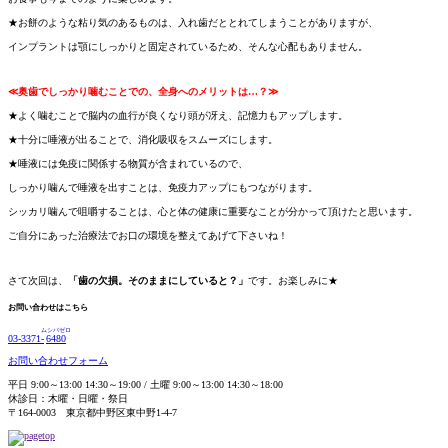
★お餅のような粘り気のあるものは、入れ歯だととれてしまうことがありますが、
インプラントは顎にしっかりと固定されているため、そんな心配もありません。
≪奥歯でしっかり噛むことでの、全身へのメリットは…？≫
★よく噛むことで脳内の血行が良くなり頭が冴え、記憶力もアップします。
★十分に唾液が出ることで、消化吸収をスムーズにします。
★唾液には免疫に関係する物質が含まれているので、
しっかり噛んで唾液を出すことは、免疫力アップにもつながります。
シッカリ噛んで咀嚼することは、心と体の健康に重要なことが分かって頂けたと思います。
ご自分にあった治療法でお口の環境を整えてあげて下さいね！
さて次回は、
「歯の欠損。そのままにしていると？」
です。お楽しみに★
お問い合わせはこちら
ムシバゼロ
03-3371-
6480
お問い合わせフォーム
平日 9:00～13:00 14:30～19:00 / 土曜 9:00～13:00 14:30～18:00
休診日：木曜・日曜・祭日
〒164-0003 東京都中野区東中野1-4-7