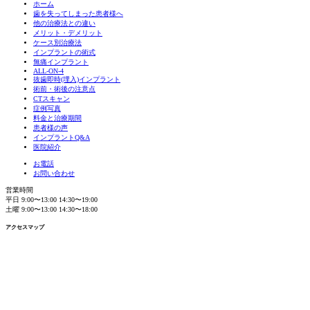
ホーム
歯を失ってしまった患者様へ
他の治療法との違い
メリット・デメリット
ケース別治療法
インプラントの術式
無痛インプラント
ALL-ON-4
抜歯即時(埋入)インプラント
術前・術後の注意点
CTスキャン
症例写真
料金と治療期間
患者様の声
インプラントQ&A
医院紹介
お電話
お問い合わせ
営業時間
平日 9:00〜13:00 14:30〜19:00
土曜 9:00〜13:00 14:30〜18:00
アクセスマップ