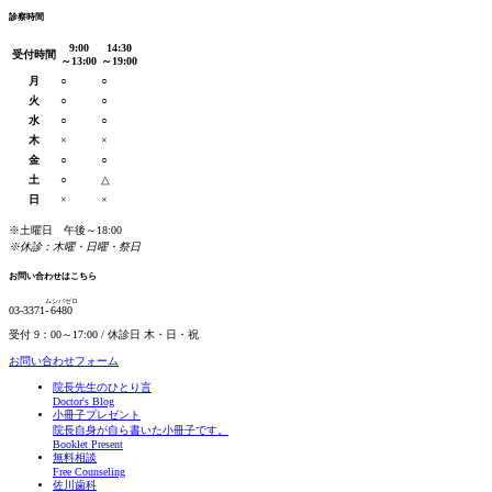
診察時間
9:00
14:30
受付時間
～13:00
～19:00
月
○
○
火
○
○
水
○
○
木
×
×
金
○
○
土
○
△
日
×
×
※土曜日 午後～18:00
※休診：木曜・日曜・祭日
お問い合わせはこちら
ムシバゼロ
03-3371-
6480
受付 9：00～17:00 / 休診日 木・日・祝
お問い合わせフォーム
院長先生のひとり言
Doctor's Blog
小冊子プレゼント
院長自身が自ら書いた小冊子です。
Booklet Present
無料相談
Free Counseling
佐川歯科