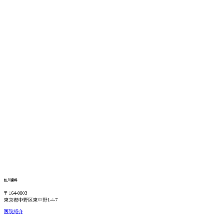
佐川歯科
〒164-0003
東京都中野区東中野1-4-7
医院紹介