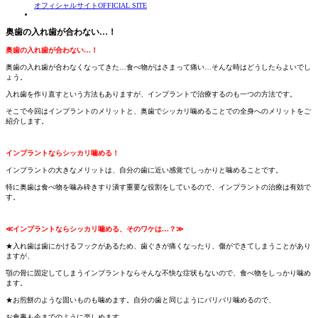
オフィシャルサイト
OFFICIAL SITE
奥歯の入れ歯が合わない…！
奥歯の入れ歯が合わない…！
奥歯の入れ歯が合わなくなってきた…食べ物がはさまって痛い…そんな時はどうしたらよいでし
ょう。
入れ歯を作り直すという方法もありますが、インプラントで治療するのも一つの方法です。
そこで今回はインプラントのメリットと、奥歯でシッカリ噛めることでの全身へのメリットをご
紹介します。
インプラントならシッカリ噛める！
インプラントの大きなメリットは、自分の歯に近い感覚でしっかりと噛めることです。
特に奥歯は食べ物を噛み砕きすり潰す重要な役割をしているので、インプラントの治療は有効で
す。
≪インプラントならシッカリ噛める、そのワケは…？≫
★入れ歯は歯にかけるフックがあるため、歯ぐきが痛くなったり、傷ができてしまうことがあり
ますが、
顎の骨に固定してしまうインプラントならそんな不快な症状もないので、食べ物をしっかり噛め
ます。
★お煎餅のような固いものも噛めます。自分の歯と同じようにバリバリ噛めるので、
お食事も今までのように楽しめます。