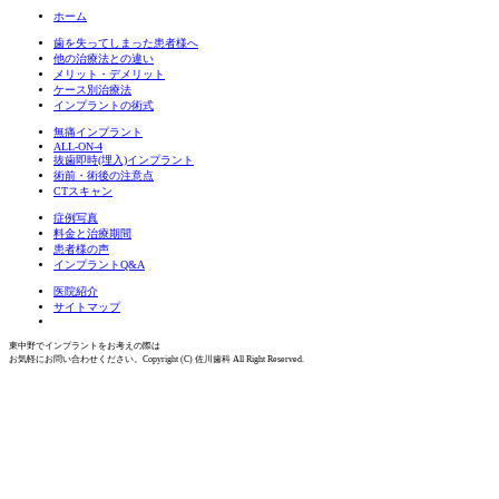
ホーム
歯を失ってしまった患者様へ
他の治療法との違い
メリット・デメリット
ケース別治療法
インプラントの術式
無痛インプラント
ALL-ON-4
抜歯即時(埋入)インプラント
術前・術後の注意点
CTスキャン
症例写真
料金と治療期間
患者様の声
インプラントQ&A
医院紹介
サイトマップ
東中野でインプラントをお考えの際は
お気軽にお問い合わせください。
Copyright (C) 佐川歯科 All Right Reserved.