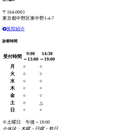
〒164-0003
東京都中野区東中野1-4-7
医院紹介
診察時間
9:00
14:30
受付時間
～13:00
～19:00
月
○
○
火
○
○
水
○
○
木
×
×
金
○
○
土
○
△
日
×
×
※土曜日 午後～18:00
※休診：木曜・日曜・祭日